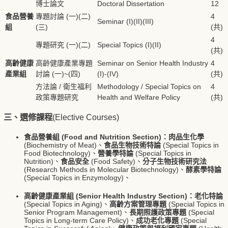
博士論文
Doctoral Dissertation
12
食品營養
專題討論 (一)(二)
4
Seminar (I)(II)(III)
組
(三)
(共)
4
專題研究 (一)(二)
Special Topics (I)(II)
(共)
高齡健康
高齡健康產業專題
Seminar on Senior Health Industry
4
產業組
討論 (一)~(四)
(I)-(IV)
(共)
方法論 / 衛生福利
Methodology / Special Topics on
4
政策專題研究
Health and Welfare Policy
(共)
三、選修課程
(Elective Courses)
食品營養組 (Food and Nutrition Section)：
肉品生化學
(Biochemistry of Meat)、
食品生物技術特論
(Special Topics in
Food Biotechnology)、
營養學特論
(Special Topics in
Nutrition)、
食品安全
(Food Safety)、
分子生物技術研究法
(Research Methods in Molecular Biotechnology)、
酵素學特論
(Special Topics in Enzymology)、
高齡健康產業組 (Senior Health Industry Section)：
老化特論
(Special Topics in Aging)、
高齡方案管理專題
(Special Topics in
Senior Program Management)、
長期照護政策專題
(Special
Topics in Long-term Care Policy)、
成功老化專題
(Special