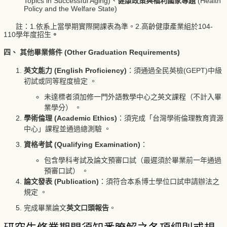
Topics in Successful Aging)、
健康政策與福利國家專題
(Health
Policy and the Welfare State)
註：1.依系上當學期實際開課表為準。2.高齡健康產業組於104-
110學年度招生
。
四、 其他畢業條件 (Other Graduation Requirements)
英文能力 (English Proficiency)
：須通過全民英檢(GEPT)中級
初試或同等程度檢定 。
未達標者須加修一門外語教學中心之英文課程（不計入畢
業學分） 。
學術倫理 (Academic Ethics)
：須完成「台灣學術倫理教育資源
中心」課程並通過總測驗 。
資格考試 (Qualifying Examination)
：
包含學科考試及論文預審口試（最遲須於畢業前一年通過
預審口試） 。
論文發表 (Publication)
：須符合本系博士學位口試申請辦法之
規定 。
完成畢業論文
英文口頭報告
。