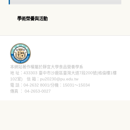
學術榮譽與活動
本網站著作權屬於靜宜大學食品營養學系
隱私權聲明
地 址：433303 臺中市沙鹿區臺灣大道7段200號(格倫樓1樓
102室) 信 箱：pu20230@pu.edu.tw
電 話：04-2632 8001/分機：15031～15034
傳真 ： 04-2653-0027