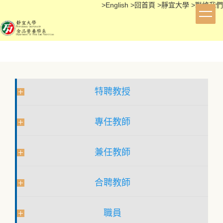
>
English
>
回首頁
>
靜宜大學
>
聯絡我們
跳
到
主
要
內
容
區
特聘教授
專任教師
兼任教師
合聘教師
職員