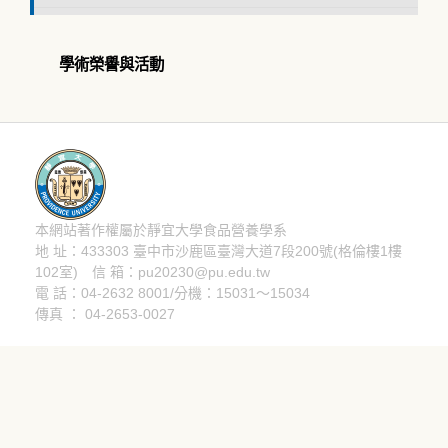
學術榮譽與活動
本網站著作權屬於靜宜大學食品營養學系
隱私權聲明
地 址：433303 臺中市沙鹿區臺灣大道7段200號(格倫樓1樓
102室) 信 箱：pu20230@pu.edu.tw
電 話：04-2632 8001/分機：15031～15034
傳真 ： 04-2653-0027