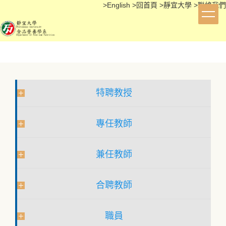
>
English
>
回首頁
>
靜宜大學
>
聯絡我們
跳
到
主
要
內
容
區
特聘教授
專任教師
兼任教師
合聘教師
職員