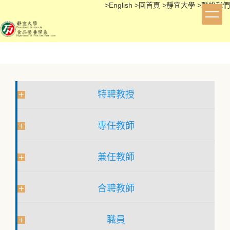
>
English
>
回首頁
>
靜宜大學
>
聯絡我們
跳
到
主
要
內
容
區
特聘教授
專任教師
兼任教師
合聘教師
職員