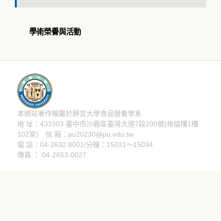
學術榮譽與活動
本網站著作權屬於靜宜大學食品營養學系
隱私權聲明
地 址：433303 臺中市沙鹿區臺灣大道7段200號(格倫樓1樓
102室) 信 箱：pu20230@pu.edu.tw
電 話：04-2632 8001/分機：15031～15034
傳真 ： 04-2653-0027