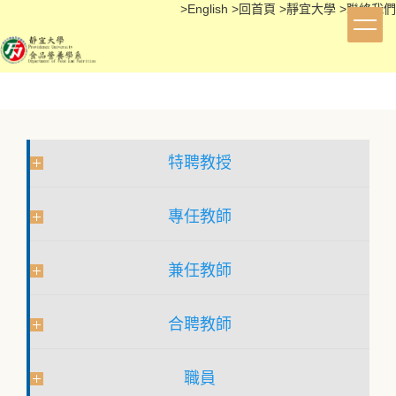
>
English
>
回首頁
>
靜宜大學
>
聯絡我們
跳
到
主
要
內
容
區
特聘教授
專任教師
兼任教師
合聘教師
職員