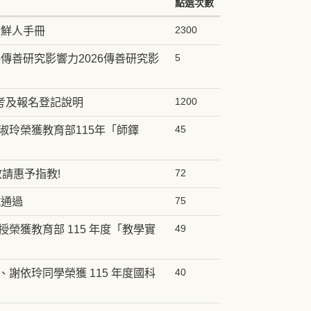
點選次數
新鮮人手冊
2300
傳善研究影響力2026傳善研究影
5
考及報名登記說明
1200
淑玲榮獲教育部115年「師鐸
45
敬請惠予指教!
72
試通過
75
榮獲教育部 115 年度「教學實
49
謝依玲同學榮獲 115 年度國科
40