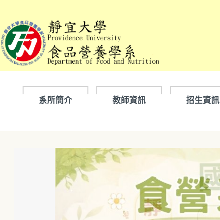
跳
到
主
要
內
容
區
系所簡介
教師資訊
招生資訊