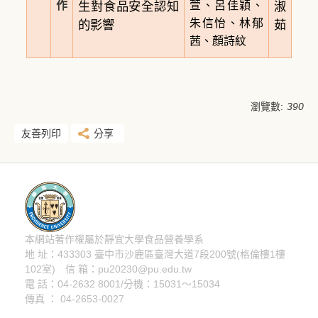
作
萱、呂佳穎、
生對食品安全認知
淑
朱信怡、林郁
的影響
茹
茜、顏詩紋
瀏覽數:
390
友善列印
分享
本網站著作權屬於靜宜大學食品營養學系
隱私權聲明
地 址：433303 臺中市沙鹿區臺灣大道7段200號(格倫樓1樓
102室) 信 箱：pu20230@pu.edu.tw
電 話：04-2632 8001/分機：15031～15034
傳真 ： 04-2653-0027