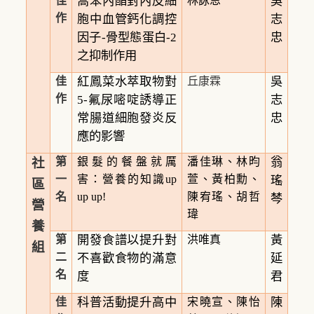
佳
蒿苯內酯對內皮細
林詠恩
吳
作
胞中血管鈣化調控
志
因子
-
骨型態蛋白
-2
忠
之抑制作用
佳
紅鳳菜水萃取物對
丘康霖
吳
作
5-
氟尿嘧啶誘導正
志
常腸道細胞發炎反
忠
應的影響
社
第
銀髮的餐盤就厲
潘佳琳、林昀
翁
一
害：營養的知識up
萱、黃柏勳、
瑤
區
名
up up!
陳宥瑤、胡哲
棽
營
瑋
養
第
開發食譜以提升對
洪唯真
黃
組
二
不喜歡食物的滿意
延
名
度
君
佳
科普活動提升高中
宋曉宣、陳怡
陳