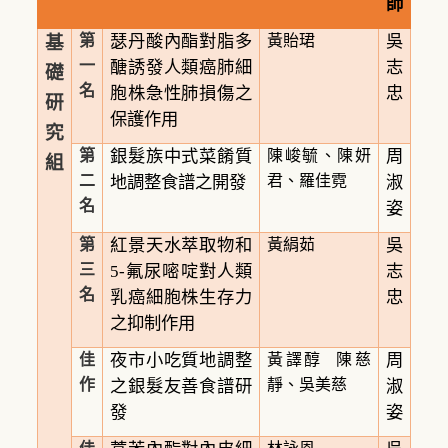
師
基
第
瑟丹酸內酯對脂多
黃貽珺
吳
一
醣誘發人類癌肺細
志
礎
名
胞株急性肺損傷之
忠
研
保護作用
究
第
銀髮族中式菜餚質
陳峻毓、陳妍
周
組
二
君、羅佳霓
地調整食譜之開發
淑
名
姿
第
紅景天水萃取物和
黃絹茹
吳
三
5-
氟尿嘧啶對人類
志
名
乳癌細胞株生存力
忠
之抑制作用
佳
夜市小吃質地調整
黃譯醇 陳慈
周
作
靜、吳美慈
之銀髮友善食譜研
淑
發
姿